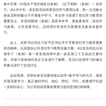
集中开展《中国共产党纪律处分条例》（以下简称“《条例》”）的学
习。自4月中旬，党支部启动布置党纪学习教育以来，第一次召集全
体党员和积极分子开展集中学习。本次学习强调了党纪学习教育的
重要意义，并坚持围绕《条例》原原本本学，逐条逐条学，深化学
习效果。公司党委书记、总经理方世清作为普通党员参加专题学
习。
会上，支部书记传达习近平总书记关于开展党纪学习教育重要
讲话精神，以及股份公司党纪学习教育实施方案。4位党员同志分别
领学了《条例》第一章至第四章中第一条至第三十五条的主要内
容，并原汁原味地对条文主旨进行了解释。党员们还就学习的难点
和要点进行了交流讨论。
会议强调，支部全体党员要持续以自学+集中学习的方式，逐条
开展深度学习，真正做到学纪、知纪、明纪、守纪，把遵规守纪进
一步刻印在心，为公司的高质量发展努力提供坚强纪律保障。