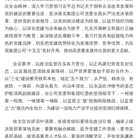
次全会精神，深入学习贯彻习近平总书记关于国有企业改革发展和
党的建设的重要论述，坚决落实集团公司党委全面从严治党决策部
署。坚持党的全面领导，以党的政治建设为统领，以提升组织功能
为核心，以深化党建与业务融合为抓手，扎实开展树立和践行正确
政绩观学习教育，纵深推进反腐败斗争，着力打造具有皖能电力特
色的党建品牌，切实把党建优势转化为发展优势、竞争优势，为实
现集团公司“十五五”良好开局、推动高质量发展作出新的更大贡献。
会议要求，以政治监督压实各方责任，以正风肃纪营造良好生
态，以反腐惩恶清除发展障碍，以严管厚爱激励干部担当作为，
以“三化”建设擦亮铁军本色，锚定“五个致力”，从严惩、精准治、有
效防、一体抓，向源头着力、向治本深化，以永远吹冲锋号的姿态
护航清风皖能建设，在公司党委和集团纪委的坚强领导下，一程接
着一程跑、一锤接着一锤敲，以监督之“盾”抵御风险挑战，以监督
之“力”激活内生动力，为建设一流电力产业平台提供坚强纪律保障。
徐文宫在讲话中强调，各级党组织要强化政治引领，确保上级
决策部署落地见效；要聚焦融合赋能，提升党建工作质效；要夯实
基层基础，锻造高素质人才队伍；要保持清醒坚定，开创党风廉政