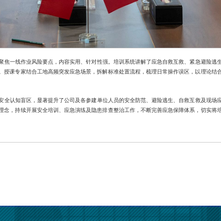
聚焦一线作业风险要点，内容实用、针对性强。培训系统讲解了应急自救互救、紧急避险逃
。授课专家结合工地高频突发应急场景，拆解标准处置流程，梳理日常操作误区，以理论结
安全认知盲区，显著提升了公司及各参建单位人员的安全防范、避险逃生、自救互救及现场
理念，持续开展安全培训、应急演练及隐患排查整治工作，不断完善应急保障体系，切实将