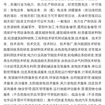
号，所属行业为电力、热力生产和供应业，经营范围包含：许可项
目：发电业务、输电业务、供（配）电业务;供暖服务（依法须经批
准的项目，经相关部门批准后方可开展经营活动，具体经营项目以
相关部门批准文件或许可证件为准）一般项目：热力生产和供应;再
生资源销售;机械零件、零部件加工;专用设备修理;通用设备修理;环
境保护专用设备制造;建筑砌块制造;建筑砌块销售;轻质建筑材料制
造;轻质建筑材料销售;工程和技术研究和试验发展;技术服务、技术开
发、技术咨询、技术交流、技术转让、技术推广;新兴能源技术研发;
能量回收系统研发;新材料技术研发;余热发电关键技术研发;非常规水
源利用技术研发;电力行业高效节能技术研发;机电耦合系统研发;资源
再生利用技术研发;风电场相关系统研发;余热余压余气利用技术研发;
污水处理及其再生利用;普通机械设备安装服务;发电技术服务;单位后
勤管理服务;信息系统集成服务;信息系统运行维护服务;计算机系统服
务;资源循环利用服务技术咨询;环保咨询服务;合同能源管理;储能技
术服务;供冷服务;太阳能发电技术服务;风力发电技术服务;信息技术
咨询服务;物业管理;园区管理服务;运行效能评估服务;普通货物仓储
服务（不含危险化学品等需许可审批的项目）;低温仓储（不含危险
化学品等需许可审批的项目）;集中式快速充电站;电动汽车充电基础