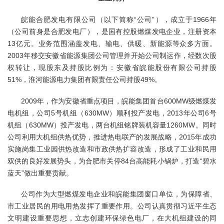
皖能合肥发电有限公司（以下简称“公司”），成立于1966年
（公司前身是合肥发电厂），是国有控股燃煤发电企业，注册资本
13亿元。业务范围涵盖发电、输电、供暖、新能源等众多方面。
2003年移交安徽省能源集团公司管理并开始公司制运作，经数次股
权转让，现股东及持股比例为：安徽省皖能股份有限公司持股
51%，淮河能源电力集团有限责任公司持股49%。
2009年，作为安徽省重点项目，皖能集团首台600MW级燃煤发
电机组，公司5号机组（630MW）顺利投产发电，2013年公司6号
机组（630MW）投产发电，两台机组铭牌装机容量1260MW。同时
公司利用大机组供热优势，推进热电联产的发展战略，2015年成功
实施岗集工业园供热改造和市政供热扩容改造，形成了工业和民用
双供的良好发展势头，为合肥市关停84台高能耗小锅炉，打造“碧水
蓝天”做出重要贡献。
公司作为大型燃煤发电企业和皖能集团窗口单位，为保障省、
市工业居民的用电用热发挥了重要作用。公司认真贯彻习近平生态
文明建设重要思想，立志创建环保绿色电厂，在大机组建设的同