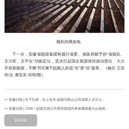
顺利并网发电
下一步，安徽省能源集团将践行省委、省政府赋予的“省级队、
主力军、主平台”功能定位，坚决扛起国企能源保供政治责任，大力
开发新能源，不断书写属于皖能人的追“光”逐“绿”篇章。（杨任 王吉
祥/文 潘安东 何明/图）
安徽日报 | 向下扎根，向上生长 皖能马鞍山公司深耕人才沃土...
安徽日报 | 1GW！皖能交易公司将控股国内单体规模最大山地风...
返回列表